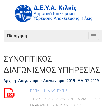
Πλοήγηση
Toggle
navigat
ΣΥΝΟΠΤΙΚΟΣ
ΔΙΑΓΩΝΙΣΜΟΣ ΥΠΗΡΕΣΙΑΣ
Αρχική
Διαγωνισμοί
Διαγωνισμοί 2019
ΜΑΪΟΣ 2019
›
›
›
›
ΠΕΡΙΛΗΨΗ ΔΙΑΚΗΡΥΞΗΣ
«ΕΡΓΑΣΤΗΡΙΑΚΕΣ ΑΝΑΛΥΣΕΙΣ ΝΕΡΟΥ ΑΝΘΡΩΠΙΝΗΣ
ΚΑΤΑΝΑΛΩΣΗΣ ΔΗΜΟΥ ΚΙΛΚΙΣ, ΣΕ: 1)