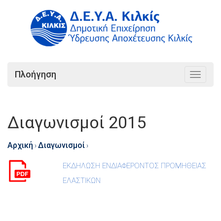
Πλοήγηση
Toggle
navigat
Διαγωνισμοί 2015
Αρχική
Διαγωνισμοί
›
›
ΕΚΔΗΛΩΣΗ ΕΝΔΙΑΦΕΡΟΝΤΟΣ ΠΡΟΜΗΘΕΙΑΣ
ΕΛΑΣΤΙΚΩΝ