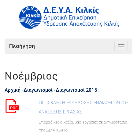
Πλοήγηση
Toggle
navigat
Νοέμβριος
Αρχική
Διαγωνισμοί
Διαγωνισμοί 2015
›
›
›
ΠΡΟΣΚΛΗΣΗ ΕΚΔΗΛΩΣΗΣ ΕΝΔΙΑΦΕΡΟΝΤΟΣ
ΑΝΑΘΕΣΗΣ ΕΡΓΑΣΙΑΣ
Σποραδικές οικοδομικές εργασίες σε αντλιοστάσια
της ΔΕΥΑ Κιλκίς