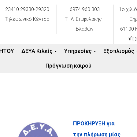
23410 29330-29320
6974 960 303
1ο χιλι
Τηλεφωνικό Κέντρο
ΤΗΛ. Επιφυλακής -
Ξη
Βλαβών
61100 Κ
info
ΗΤΟΥ
ΔΕΥΑ Κιλκίς
Υπηρεσίες
Εξοπλισμός
Πρόγνωση καιρού
ΠΡΟΚΗΡΥΞΗ για
την πλήρωση μίας