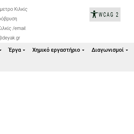
όμετρο Κιλκίς
ρόβρυση
ιλκίς /email:
@deyak.gr
Έργα
Xημικό εργαστήριο
Διαγωνισμοί