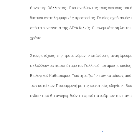
έργο περιβάλλοντος . Έτσι αναλύοντας τους σκοπούς του 
δικτύου αντιπλημμυρικής προστασίας. Ενιαίος σχεδιασμό
από τα συνεργεία της ΔΕΥΑ Κιλκίς. Οικονομικότερη λειτο
χρόνια.
Στους στόχους της προτεινόμενης επένδυσης αναφέρουμε:
εκβάλλουν σε παραπόταμο του Γαλλικού ποταμού , ο οποίος
Βιολογικού Καθαρισμού. Ποιότητα ζωής των κατοίκων, από
των κατοίκων. Προσαρμογή με τις κοινοτικές οδηγίες. Βα
ενδεικτικά θα αναφερθούν τα φρεάτια ομβρίων του παντορ