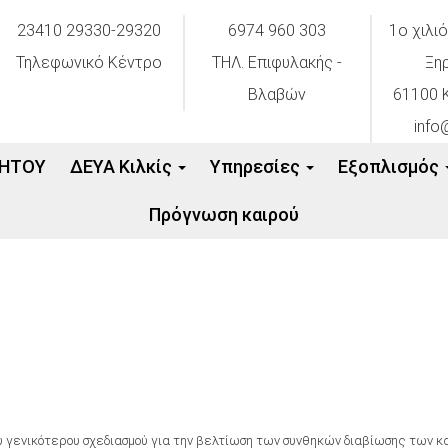
23410 29330-29320
6974 960 303
1ο χιλι
Τηλεφωνικό Κέντρο
ΤΗΛ. Επιφυλακής -
Ξη
Βλαβών
61100 Κ
info
ΗΤΟΥ
ΔΕΥΑ Κιλκίς
Υπηρεσίες
Εξοπλισμός
Πρόγνωση καιρού
υ γενικότερου σχεδιασμού για την βελτίωση των συνθηκών διαβίωσης των κα