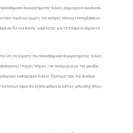
πολεοδομικού συγκροτήματος Κιλκίς.Δημιουργία συνολικού
 δικτύου λυμάτων χωρίς την ανάγκη τοπικών επεμβάσεων
οδομή σε δίκτυα κοινής ωφέλειας για τα επόμενα σαράντα
ί ότι τα λύματα του πολεοδομικού συγκροτήματος Κιλκίς
σσαλονίκης ( πηγές Νάρες ) σε συνέργεια με την μονάδα
ολογικού καθαρισμού Κιλκίς. Εξυπηρέτηση του συνόλου
ν κατοίκων αφού θα εξαλειφθούν οι εστίες μόλυνσης όπως
.