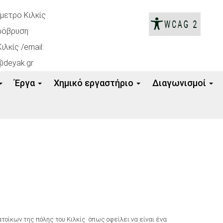
όμετρο Κιλκίς
ρόβρυση
ιλκίς /email:
@deyak.gr
Έργα
Xημικό εργαστήριο
Διαγωνισμοί
τοίκων της πόλης του Κιλκίς όπως οφείλει να είναι ένα