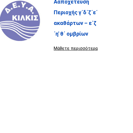
Ααποχέτευση
Περιοχής γ΄δ΄ζ΄ε΄
ακαθάρτων – ε΄ζ
΄η' θ΄ ομβρίων
Μάθετε περισσότερα