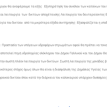
έργου θα αναφέρουμε τα εξής : Εξυπηρέτηση του συνόλου των κατοίκων του 
ς και λειτουργία των δικτύων αποχέτευσης.Λειτουργία του δευτερεύοντος
υργία του δικτύου από τα μικρότερα έξοδα συντήρησης. Εξασφαλίζεται η υπ
 Προστασία των υπόγειων υδροφόρων στρωμάτων αφού θα πρέπει να τονιστε
 αποτελεί πηγή υδροληψίας ολόκληρου του Δήμου Γαλλικού και του Δήμου Θε
 την σωστή πλέον λειτουργία των δικτύων .Σωστή λειτουργία της μονάδας βι
σικότερος στόχος όμως όλων θα είναι η διασφάλιση της Δημόσιας Υγείας τω
οικού δικτύου όπου κατά την διάρκεια του καλοκαιριού υπάρχουν δυσοσμίες