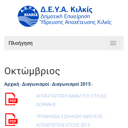
Πλοήγηση
Toggle
navigat
Οκτώμβριος
Αρχική
Διαγωνισμοί
Διαγωνισμοί 2015
›
›
›
ΑΠΟΚΑΤΑΣΤΑΣΗ ΑΣΦΑΛΤΟΥ ΣΤΗ Δ.Ε.
ΔΟΪΡΑΝΗΣ
ΠΡΟΜΗΘΕΙΑ ΣΩΛΗΝΩΝ ΥΔΡΕΥΣΗΣ -
ΑΠΟΧΕΤΕΥΣΗΣ ΕΤΟΥΣ 2015