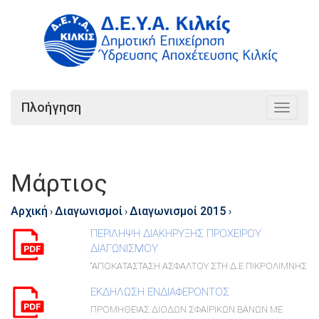
Πλοήγηση
Toggle
navigat
Μάρτιος
Αρχική
Διαγωνισμοί
Διαγωνισμοί 2015
›
›
›
ΠΕΡΙΛΗΨΗ ΔΙΑΚΗΡΥΞΗΣ ΠΡΟΧΕΙΡΟΥ
ΔΙΑΓΩΝΙΣΜΟΥ
“ΑΠΟΚΑΤΑΣΤΑΣΗ ΑΣΦΑΛΤΟΥ ΣΤΗ Δ.Ε ΠΙΚΡΟΛΙΜΝΗΣ
ΕΚΔΗΛΩΣΗ ΕΝΔΙΑΦΕΡΟΝΤΟΣ
ΠΡΟΜΗΘΕΙΑΣ ΔΙΟΔΩΝ ΣΦΑΙΡΙΚΩΝ ΒΑΝΩΝ ΜΕ