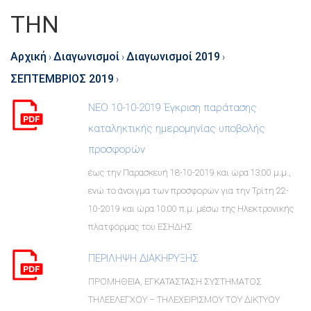
ΤΗΝ
Αρχική
Διαγωνισμοί
Διαγωνισμοί 2019
›
›
›
ΣΕΠΤΕΜΒΡΙΟΣ 2019
›
ΝΕΟ 10-10-2019 Έγκριση παράτασης
καταληκτικής ημερομηνίας υποβολής
προσφορών
έως την Παρασκευή 18-10-2019 και ώρα 13:00 μ.μ.,
ενώ το άνοιγμα των προσφορών για την Τρίτη 22-
10-2019 και ώρα 10:00 π.μ. μέσω της Ηλεκτρονικής
πλατφόρμας του ΕΣΗΔΗΣ
ΠΕΡΙΛΗΨΗ ΔΙΑΚΗΡΥΞΗΣ
ΠΡΟΜΗΘΕΙΑ, ΕΓΚΑΤΑΣΤΑΣΗ ΣΥΣΤΗΜΑΤΟΣ
ΤΗΛΕΕΛΕΓΧΟΥ – ΤΗΛΕΧΕΙΡΙΣΜΟΥ ΤΟΥ ΔΙΚΤΥΟΥ