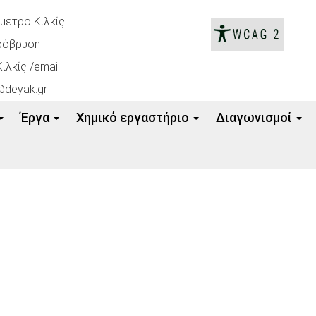
όμετρο Κιλκίς
ρόβρυση
ιλκίς /email:
@deyak.gr
Έργα
Xημικό εργαστήριο
Διαγωνισμοί