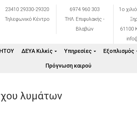
23410 29330-29320
6974 960 303
1ο χιλι
Τηλεφωνικό Κέντρο
ΤΗΛ. Επιφυλακής -
Ξη
Βλαβών
61100 Κ
info
ΗΤΟΥ
ΔΕΥΑ Κιλκίς
Υπηρεσίες
Εξοπλισμός
Πρόγνωση καιρού
γχου λυμάτων