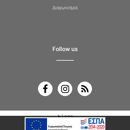
Διαγωνισμοί
Follow us
Login
active³ 5.4 ·
© Ultravision
·
Όροι χρήσης