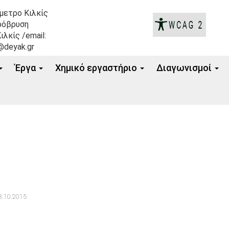
όμετρο Κιλκίς
ρόβρυση
ιλκίς /email:
@deyak.gr
Έργα
Xημικό εργαστήριο
Διαγωνισμοί
.10.2015