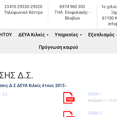
23410 29330-29320
6974 960 303
1ο χιλι
Τηλεφωνικό Κέντρο
ΤΗΛ. Επιφυλακής -
Ξη
Βλαβών
61100 Κ
info
ΗΤΟΥ
ΔΕΥΑ Κιλκίς
Υπηρεσίες
Εξοπλισμός
Πρόγνωση καιρού
ΗΣ Δ.Σ.
εις Δ.Σ ΔΕΥΑ Κιλκίς έτους 2015
›
Δ.Σ.
ΘΕΜΑ 1
Απόφαση 11-141/23
ΘΕΜΑ 3