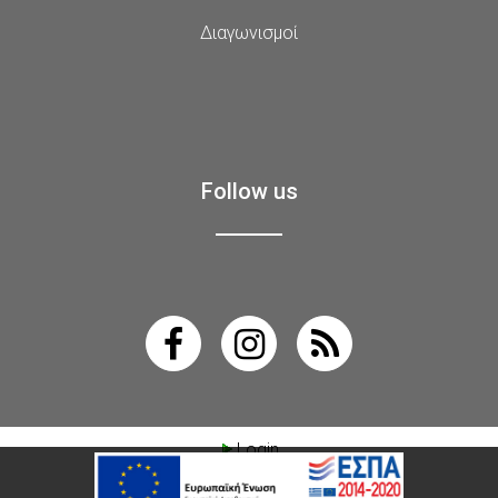
Διαγωνισμοί
Follow us
Login
active³ 5.4 ·
© Ultravision
·
Όροι χρήσης