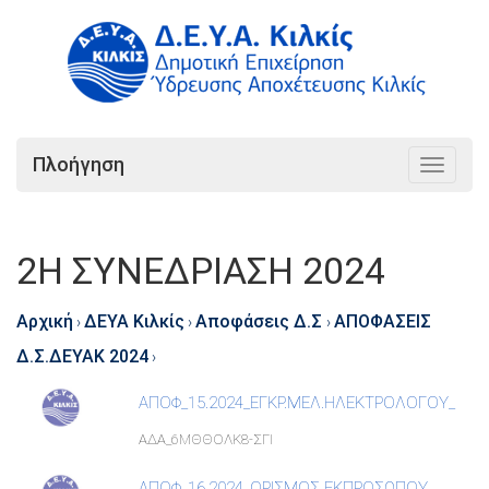
Πλοήγηση
Toggle
navigat
2Η ΣΥΝΕΔΡΙΑΣΗ 2024
Αρχική
ΔΕΥΑ Κιλκίς
Αποφάσεις Δ.Σ
ΑΠΟΦΑΣΕΙΣ
›
›
›
Δ.Σ.ΔΕΥΑΚ 2024
›
ΑΠΟΦ_15.2024_ΕΓΚΡ.ΜΕΛ.ΗΛΕΚΤΡΟΛΟΓΟΥ_
ΑΔΑ_6ΜΘΘΟΛΚ8-ΣΓΙ
ΑΠΟΦ_16.2024_ΟΡΙΣΜΟΣ ΕΚΠΡΟΣΩΠΟΥ