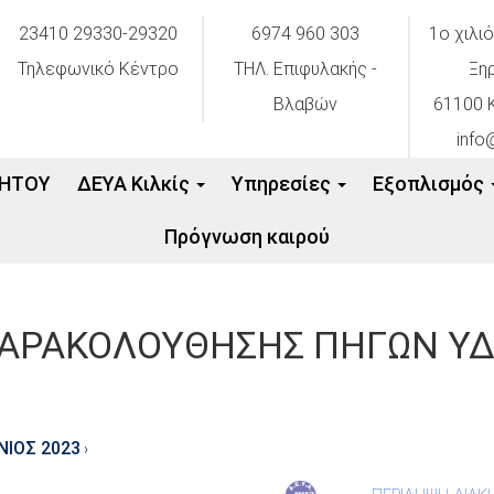
23410 29330-29320
6974 960 303
1ο χιλι
Τηλεφωνικό Κέντρο
ΤΗΛ. Επιφυλακής -
Ξη
Βλαβών
61100 Κ
info
ΗΤΟΥ
ΔΕΥΑ Κιλκίς
Υπηρεσίες
Εξοπλισμός
Πρόγνωση καιρού
ΠΑΡΑΚΟΛΟΥΘΗΣΗΣ ΠΗΓΩΝ ΥΔ
ΝΙΟΣ 2023
›