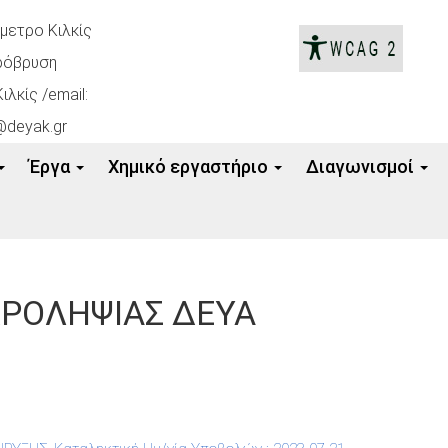
όμετρο Κιλκίς
ρόβρυση
ιλκίς /email:
@deyak.gr
Έργα
Xημικό εργαστήριο
Διαγωνισμοί
ΡΟΛΗΨΙΑΣ ΔΕΥΑ