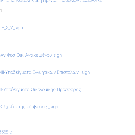
ΡΥΞΗΣ_Καταληκτική Ημ/νία Υποβολών : 2023-07-21
Υ1
-Ε_Σ_Υ_sign
Αν_Φυσ_Οικ_Αντικειμένου_sign
II-Υποδείγματα Εγγυητικών Επιστολών _sign
II-Υποδείγματα Οικονομικής Προσφοράς
-Σχέδιο της σύμβασης _sign
568-el