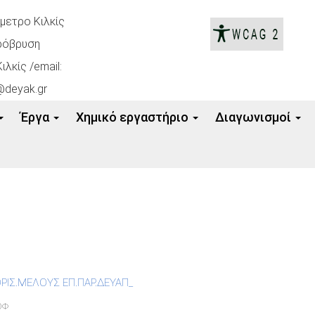
όμετρο Κιλκίς
ρόβρυση
ιλκίς /email:
@deyak.gr
Έργα
Xημικό εργαστήριο
Διαγωνισμοί
ΡΙΣ.ΜΕΛΟΥΣ ΕΠ.ΠΑΡ.ΔΕΥΑΠ_
ΘΦ