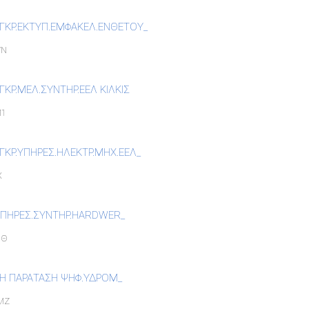
ΕΓΚΡ.ΕΚΤΥΠ.ΕΜΦΑΚΕΛ.ΕΝΘΕΤΟΥ_
ΥΝ
ΓΚΡ.ΜΕΛ.ΣΥΝΤΗΡ.ΕΕΛ ΚΙΛΚΙΣ
Μ1
ΓΚΡ.ΥΠΗΡΕΣ.ΗΛΕΚΤΡ.ΜΗΧ.ΕΕΛ_
Χ
ΥΠΗΡΕΣ.ΣΥΝΤΗΡ.HARDWER_
ΝΘ
2Η ΠΑΡΑΤΑΣΗ ΨΗΦ.ΥΔΡΟΜ_
ΜΖ