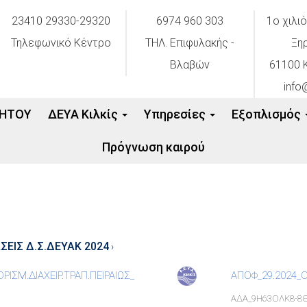
23410 29330-29320
6974 960 303
1ο χιλι
Τηλεφωνικό Κέντρο
ΤΗΛ. Επιφυλακής -
Ξη
Βλαβών
61100 Κ
info
ΗΤΟΥ
ΔΕΥΑ Κιλκίς
Υπηρεσίες
Εξοπλισμός
Πρόγνωση καιρού
ΕΙΣ Δ.Σ.ΔΕΥΑΚ 2024
›
ΙΣΜ.ΔΙΑΧΕΙΡ.ΤΡΑΠ.ΠΕΙΡΑΙΩΣ_
ΑΠΟΦ_29.2024_Ο
ΑΔΑ_9Η63ΟΛΚ8-8