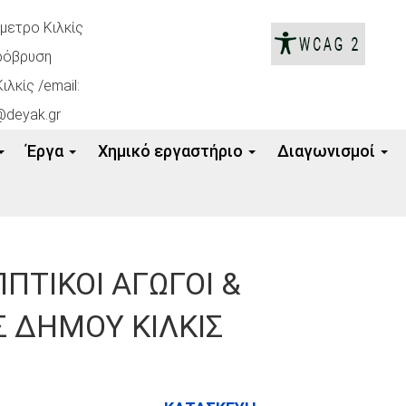
όμετρο Κιλκίς
ρόβρυση
ιλκίς /email:
@deyak.gr
Έργα
Xημικό εργαστήριο
Διαγωνισμοί
ΠΤΙΚΟΙ ΑΓΩΓΟΙ &
 ΔΗΜΟΥ ΚΙΛΚΙΣ