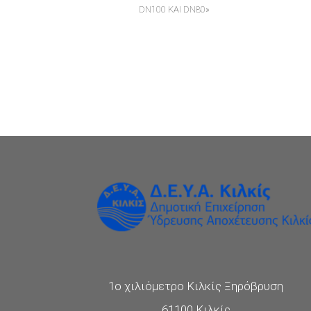
DN100 ΚΑΙ DN80»
1ο χιλιόμετρο Κιλκίς Ξηρόβρυση
61100 Κιλκίς