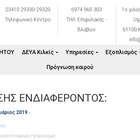
23410 29330-29320
6974 960 303
1ο χιλι
Τηλεφωνικό Κέντρο
ΤΗΛ. Επιφυλακής -
Ξη
Βλαβών
61100 Κ
info
ΗΤΟΥ
ΔΕΥΑ Κιλκίς
Υπηρεσίες
Εξοπλισμός
Πρόγνωση καιρού
ΗΣ ΕΝΔΙΑΦΕΡΟΝΤΟΣ:
υάριος 2019
›
ος:
ΙΑ ΗΛΕΚΤΡΟΒΑΝΕΣ ΠΕΤΑΛΟΥΔΑΣ