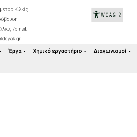
όμετρο Κιλκίς
ρόβρυση
ιλκίς /email:
@deyak.gr
Έργα
Xημικό εργαστήριο
Διαγωνισμοί