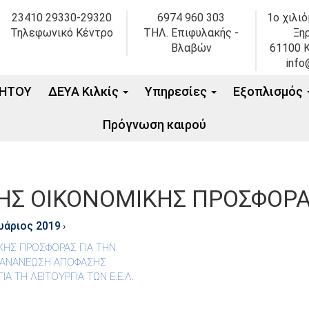
23410 29330-29320
6974 960 303
1ο χιλι
Τηλεφωνικό Κέντρο
ΤΗΛ. Επιφυλακής -
Ξη
Βλαβών
61100 Κ
info
ΗΤΟΥ
ΔΕΥΑ Κιλκίς
Υπηρεσίες
Εξοπλισμός
Πρόγνωση καιρού
Σ ΟΙΚΟΝΟΜΙΚΗΣ ΠΡΟΣΦΟΡΑΣ
υάριος 2019
›
ΗΣ ΠΡΟΣΦΟΡΑΣ ΓΙΑ ΤΗΝ
 ΑΝΑΝΕΩΣΗ ΑΠΟΦΑΣΗΣ
Α ΤΗ ΛΕΙΤΟΥΡΓΙΑ ΤΩΝ Ε.Ε.Λ.