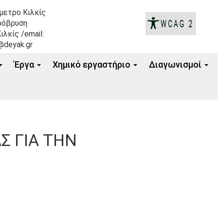
όμετρο Κιλκίς
ρόβρυση
ιλκίς /email:
@deyak.gr
Έργα
Xημικό εργαστήριο
Διαγωνισμοί
 ΓΙΑ ΤΗΝ